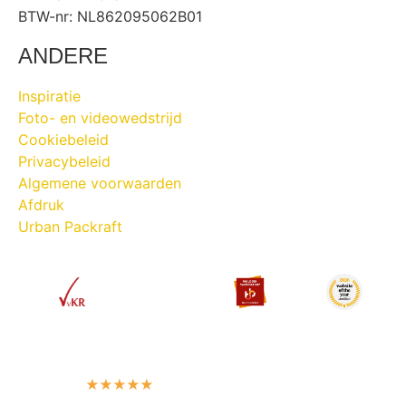
BTW-nr: NL862095062B01
ANDERE
Inspiratie
Foto- en videowedstrijd
Cookiebeleid
Privacybeleid
Algemene voorwaarden
Afdruk
Urban Packraft
ASSOCIATION
GUARANTEE
EDUCATION
CERTIFIED
Member
Protected
Approved trainer
Website of the Year
#22058
EU 2015/2302
SBB recognised
Travel category · 2026
★★★★★
4.9
· 300+ reviews on Google