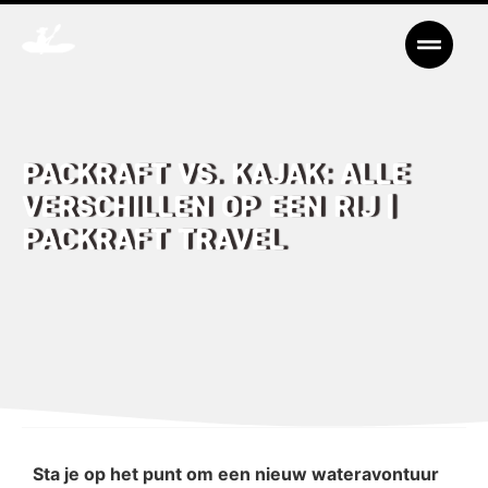
Packraft vs. Kajak: alle
verschillen op een rij |
Packraft Travel
Sta je op het punt om een nieuw wateravontuur